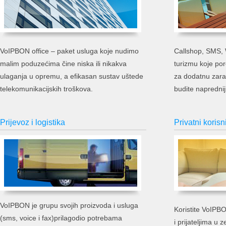
VoIPBON office – paket usluga koje nudimo
Callshop, SMS, W
malim poduzećima čine niska ili nikakva
turizmu koje p
ulaganja u opremu, a efikasan sustav uštede
za dodatnu zar
telekomunikacijskih troškova.
budite naprednij
Prijevoz i logistika
Privatni korisn
VoIPBON je grupu svojih proizvoda i usluga
Koristite VoIPBO
(sms, voice i fax)prilagodio potrebama
i prijateljima u 