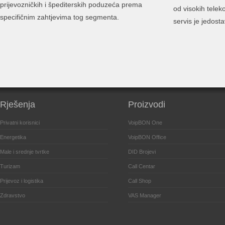
prijevozničkih i špediterskih poduzeća prema
od visokih tele
specifičnim zahtjevima tog segmenta.
servis je jedost
Rješenja
Proizvodi
Privatni korisnici
VoipBON One
Energetika
VoipBON Office
Male i srednje tvrtke
DID Brojevi
Turizam
Call Centar
Prijevoz i logistika
Call Shop
Zdravstvo
VAS Manager