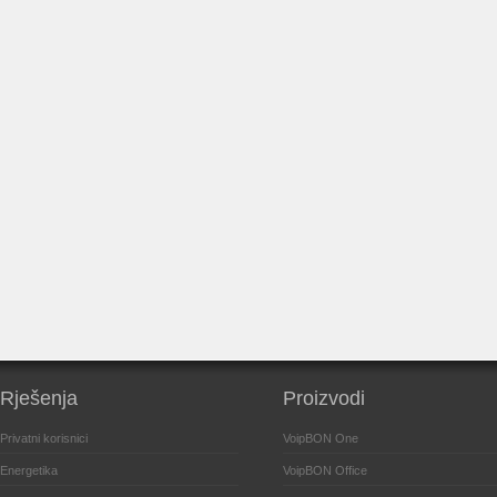
Rješenja
Proizvodi
Privatni korisnici
VoipBON One
Energetika
VoipBON Office