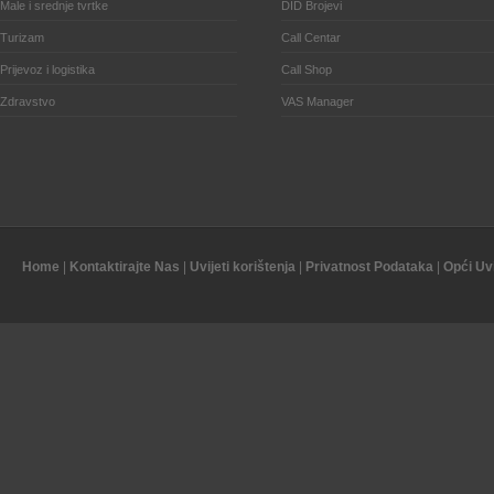
Male i srednje tvrtke
DID Brojevi
Turizam
Call Centar
Prijevoz i logistika
Call Shop
Zdravstvo
VAS Manager
Home
|
Kontaktirajte Nas
|
Uvijeti korištenja
|
Privatnost Podataka
|
Opći Uvi